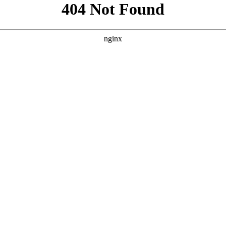
考案例的风格，我为您原创了三个SEO优化方案。这些方案均围绕“2
案一：主打“怀旧经典”与“资源全面” **
** **** **** --- 